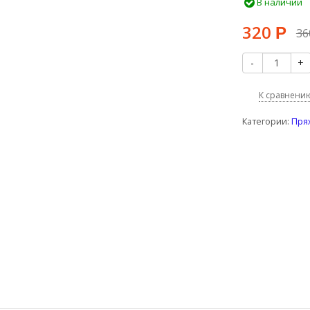
В наличии
320
Р
3
-
+
К сравнени
Категории:
Пря