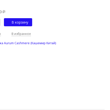
60
Р
В корзину
ю
В избранное
жа Aurum Cashmere (Кашемир Китай)