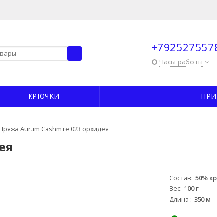
+792527557
Часы работы
КРЮЧКИ
ПРИ
Пряжа Aurum Cashmire 023 орхидея
ея
Состав
50% кр
-11%
Вес
100 г
Длина
350 м