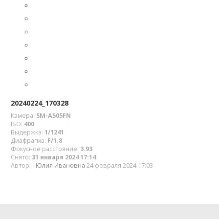
20240224_170328
Камера:
SM-A505FN
ISO:
400
Выдержка:
1/1241
Диафрагма:
F/1.8
Фокусное расстояние:
3.93
Снято:
31 января 2024 17:14
Автор:
- Юлия Ивановна
24 февраля 2024 17:03