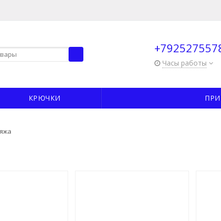
+792527557
Часы работы
КРЮЧКИ
ПРИ
яжа