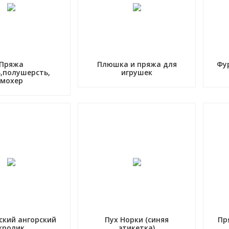
Пряжа
Плюшка и пряжа для
Фу
,полушерсть,
игрушек
мохер
ский ангорский
Пух Норки (синяя
Пр
кролик
этикетка)